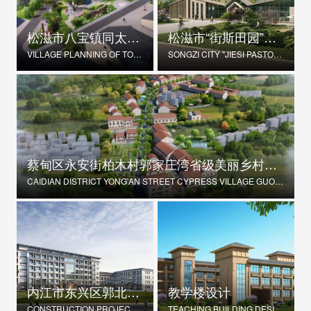
松滋市八宝镇同太湖村村庄规划
松滋市“街斯田园”美丽乡村示范片建设项目
VILLAGE PLANNING OF TONGTAIHU VILLAGE, BABAO TOWN, SONGZI CITY
SONGZI CITY "JIESI PASTORAL" BEAUTIFUL RURAL DEMONSTRATION FILM CONSTRUCTION PROJECT
蔡甸区永安街柏木村郭家庄湾省级美丽乡村试点建设项目
CAIDIAN DISTRICT YONG'AN STREET CYPRESS VILLAGE GUOJIAZHUANG BAY PROVINCIAL BEAUTIFUL VILLAGE PILOT CONSTRUCTION PROJECT
内江市东兴区郭北养老服务中心建设项目
教学楼设计
CONSTRUCTION PROJECT OF GUOBEI ELDERLY SERVICE CENTER IN DONGXING DISTRICT, NEIJIANG CITY
TEACHING BUILDING DESIGN