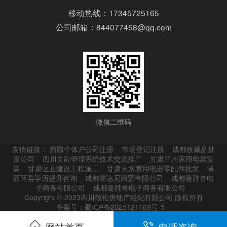
移动热线：17345725165
公司邮箱：844077458@qq.com
微信二维码
友情链接：
新疆个体户公司注册
市场登记注册
成都收藏品批
发公司
四川文勘管理系统技术交流推广
甘肃兰州家用电器安
装
甘肃区县建设工程施工
甘肃天水家用电器零配件批发
陕
西区县学历提升咨询
成都霍达尼商贸有限公司
成都曼胜奇电
子商务有限公司
成都曼胜奇电子商务有限公司
Copyright © 2023四川敬松房地产经纪有限公司 版权所有
备案号：蜀ICP备2025121169号-5
网站首页
电话咨询